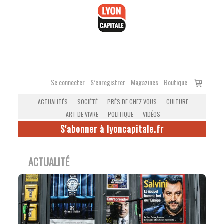
Accéder
au
contenu
Voir
Se connecter
S’enregistrer
Magazines
Boutique
le
ACTUALITÉS
SOCIÉTÉ
PRÈS DE CHEZ VOUS
CULTURE
panier
ART DE VIVRE
POLITIQUE
VIDÉOS
S'abonner à lyoncapitale.fr
ACTUALITÉ