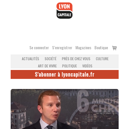
Accéder
au
contenu
Voir
Se connecter
S’enregistrer
Magazines
Boutique
le
ACTUALITÉS
SOCIÉTÉ
PRÈS DE CHEZ VOUS
CULTURE
panier
ART DE VIVRE
POLITIQUE
VIDÉOS
S'abonner à lyoncapitale.fr