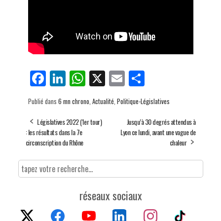
Fa
Li
W
X
E
Pa
ce
nk
ha
m
rt
Publié dans
6 mn chrono
,
Actualité
,
Politique-Législatives
bo
ed
ts
ail
ag
ok
In
Ap
er
Législatives 2022 (1er tour)
Jusqu’à 30 degrés attendus à
: les résultats dans la 7e
Lyon ce lundi, avant une vague de
p
circonscription du Rhône
chaleur
réseaux sociaux