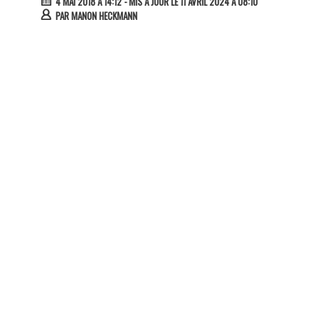
4 MAI 2018 À 14:12
- MIS À JOUR LE 11 AVRIL 2024 À 08:10
PAR
MANON HECKMANN