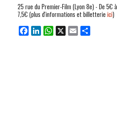
25 rue du Premier-Film (Lyon 8e) - De 5€ à
7,5€ (plus d'informations et billetterie
ici
)
Fa
Li
W
X
E
Pa
ce
nk
ha
m
rt
bo
ed
ts
ail
ag
ok
In
Ap
er
p