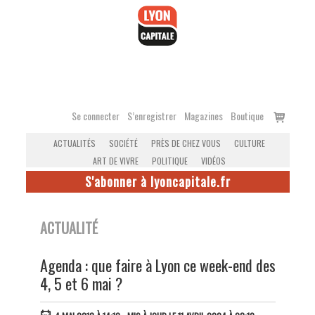
Accéder
au
contenu
Voir
Se connecter
S’enregistrer
Magazines
Boutique
le
ACTUALITÉS
SOCIÉTÉ
PRÈS DE CHEZ VOUS
CULTURE
panier
ART DE VIVRE
POLITIQUE
VIDÉOS
S'abonner à lyoncapitale.fr
ACTUALITÉ
Agenda : que faire à Lyon ce week-end des
4, 5 et 6 mai ?