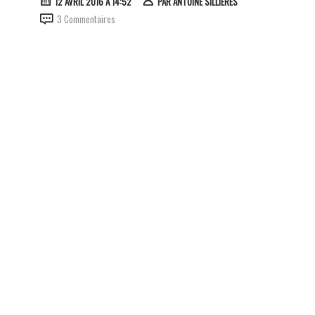
12 AVRIL 2016 À 14:52
PAR
ANTOINE SILLIÈRES
3 Commentaires