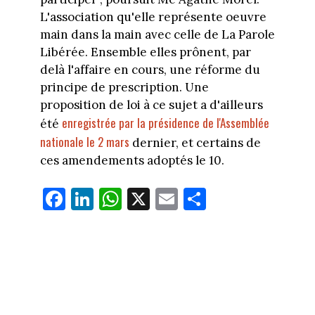
L'association qu'elle représente oeuvre
main dans la main avec celle de La Parole
Libérée. Ensemble elles prônent, par
delà l'affaire en cours, une réforme du
principe de prescription. Une
proposition de loi à ce sujet a d'ailleurs
enregistrée par la présidence de l'Assemblée
été
nationale le 2 mars
dernier, et certains de
ces amendements adoptés le 10.
Fa
Li
W
X
E
Pa
ce
nk
ha
m
rt
bo
ed
ts
ail
ag
ok
In
Ap
er
p