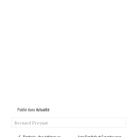
Publié dans
Actualité
Bernard Preynat
Dentexia : des victimes au
Lyon Capitale et Eurostar vous