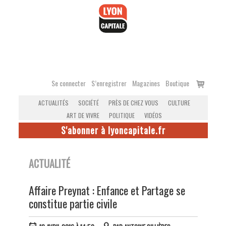
Accéder
au
contenu
Voir
Se connecter
S’enregistrer
Magazines
Boutique
le
ACTUALITÉS
SOCIÉTÉ
PRÈS DE CHEZ VOUS
CULTURE
panier
ART DE VIVRE
POLITIQUE
VIDÉOS
S'abonner à lyoncapitale.fr
ACTUALITÉ
Affaire Preynat : Enfance et Partage se
constitue partie civile