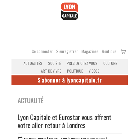
Accéder
au
contenu
Voir
Se connecter
S’enregistrer
Magazines
Boutique
le
ACTUALITÉS
SOCIÉTÉ
PRÈS DE CHEZ VOUS
CULTURE
panier
ART DE VIVRE
POLITIQUE
VIDÉOS
S'abonner à lyoncapitale.fr
ACTUALITÉ
Lyon Capitale et Eurostar vous offrent
votre aller-retour à Londres