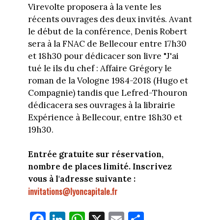
Virevolte proposera à la vente les
récents ouvrages des deux invités. Avant
le début de la conférence, Denis Robert
sera à la FNAC de Bellecour entre 17h30
et 18h30 pour dédicacer son livre "J'ai
tué le ils du chef : Affaire Grégory le
roman de la Vologne 1984-2018 (Hugo et
Compagnie) tandis que Lefred-Thouron
dédicacera ses ouvrages à la librairie
Expérience à Bellecour, entre 18h30 et
19h30.
Entrée gratuite sur réservation,
nombre de places limité. Inscrivez
vous à l'adresse suivante :
invitations@lyoncapitale.fr
Fa
Li
W
X
E
Pa