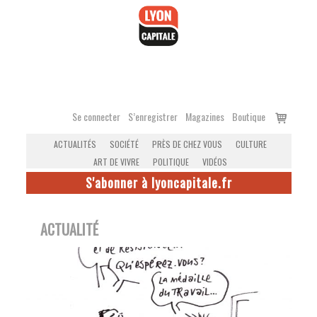
Accéder
au
contenu
Voir
Se connecter
S’enregistrer
Magazines
Boutique
le
ACTUALITÉS
SOCIÉTÉ
PRÈS DE CHEZ VOUS
CULTURE
panier
ART DE VIVRE
POLITIQUE
VIDÉOS
S'abonner à lyoncapitale.fr
ACTUALITÉ