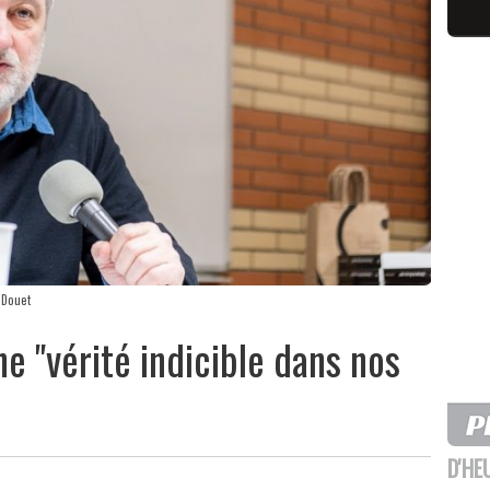
 Douet
e "vérité indicible dans nos
D'HE