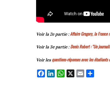
Affaire Gregory, la Franc
Voir la 2e partie :
Denis Robert : "Un journali
Voir la 3e partie :
questions-réponses avec les étudiants 
Voir les
Fa
Li
W
X
E
Pa
ce
nk
ha
m
rt
bo
ed
ts
ail
ag
ok
In
Ap
er
p