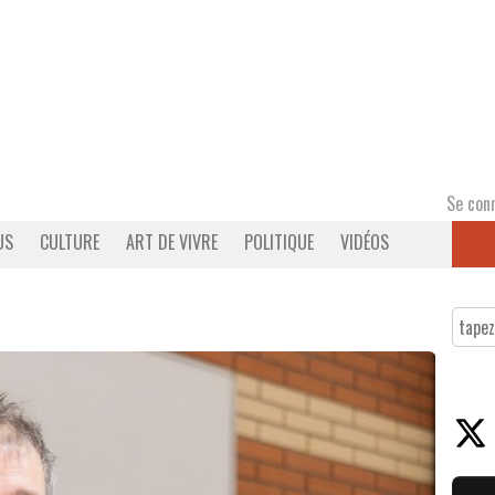
Se con
US
CULTURE
ART DE VIVRE
POLITIQUE
VIDÉOS