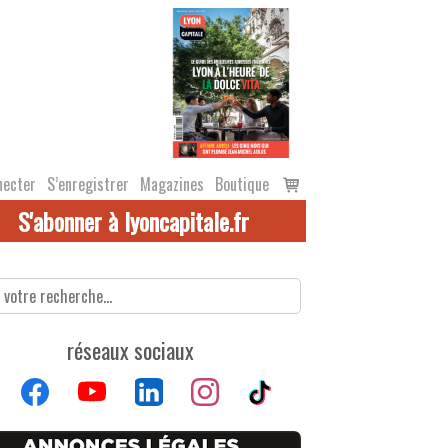
Voir
necter
S’enregistrer
Magazines
Boutique
le
S'abonner à lyoncapitale.fr
panier
réseaux sociaux