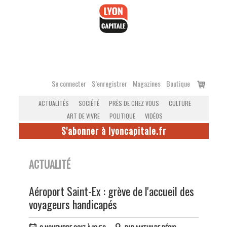
Accéder
au
contenu
Voir
Se connecter
S’enregistrer
Magazines
Boutique
le
ACTUALITÉS
SOCIÉTÉ
PRÈS DE CHEZ VOUS
CULTURE
panier
ART DE VIVRE
POLITIQUE
VIDÉOS
S'abonner à lyoncapitale.fr
ACTUALITÉ
Aéroport Saint-Ex : grève de l'accueil des
voyageurs handicapés