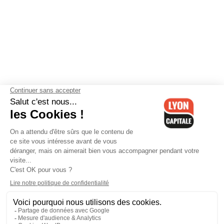
Contactez-nous
-
Mentions légales
-
CGV
-
Politique de
confidentialité
-
Gestion des cookies
-
Lyon Capitale TV
-
Archives