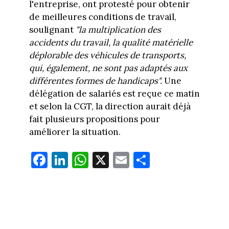
l'entreprise, ont protesté pour obtenir
de meilleures conditions de travail,
soulignant
"la multiplication des
accidents du travail, la qualité matérielle
déplorable des véhicules de transports,
qui, également, ne sont pas adaptés aux
différentes formes de handicaps".
Une
délégation de salariés est reçue ce matin
et selon la CGT, la direction aurait déjà
fait plusieurs propositions pour
améliorer la situation.
Fa
Li
W
X
E
Pa
ce
nk
ha
m
rt
bo
ed
ts
ail
ag
ok
In
Ap
er
p