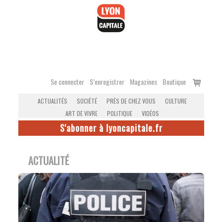
Accéder
au
contenu
Voir
Se connecter
S’enregistrer
Magazines
Boutique
le
ACTUALITÉS
SOCIÉTÉ
PRÈS DE CHEZ VOUS
CULTURE
panier
ART DE VIVRE
POLITIQUE
VIDÉOS
S'abonner à lyoncapitale.fr
ACTUALITÉ