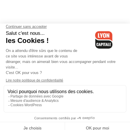
Contactez-nous
-
Mentions légales
-
CGV
-
Politique de
confidentialité
-
Gestion des cookies
-
Lyon Capitale TV
-
Archives
Lyon Capitale
Lyon Capitale - 51 avenue Maréchal Foch - CS 40091 - 69456 Lyon
Cedex 06