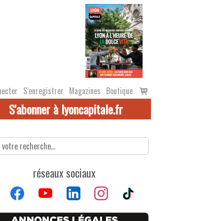
Voir
necter
S’enregistrer
Magazines
Boutique
le
S'abonner à lyoncapitale.fr
panier
réseaux sociaux