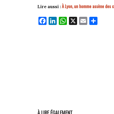
À Lyon, un homme assène des c
Lire aussi :
Fa
Li
W
X
E
Pa
ce
nk
ha
m
rt
bo
ed
ts
ail
ag
ok
In
Ap
er
p
À LIRE ÉGALEMENT