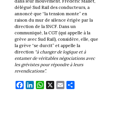
dans leur mouvement. Frédéric Mallet,
délégué Sud Rail des conducteurs, a
annoncé que “la tension monte” en
raison du mur de silence érigée par la
direction de la SNCF. Dans un
communiqué, la CGT (qui appelle à la
grève avec Sud Rail), considère, elle, que
la grève “se durcit” et appelle la
direction
“à changer de logique et à
entamer de véritables négociations avec
les grévistes pour répondre à leurs
revendications”.
Fa
Li
W
X
E
Pa
ce
nk
ha
m
rt
bo
ed
ts
ail
ag
ok
In
Ap
er