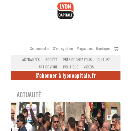
Accéder
au
contenu
Voir
Se connecter
S’enregistrer
Magazines
Boutique
le
ACTUALITÉS
SOCIÉTÉ
PRÈS DE CHEZ VOUS
CULTURE
panier
ART DE VIVRE
POLITIQUE
VIDÉOS
S'abonner à lyoncapitale.fr
ACTUALITÉ