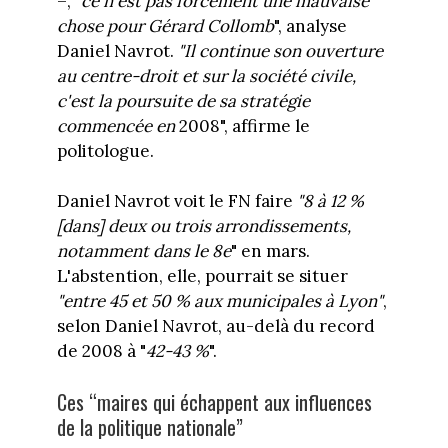
–, "
ce n'est pas forcément une mauvaise
chose pour Gérard Collomb
", analyse
Daniel Navrot.
"Il continue son ouverture
au centre-droit et sur la société civile,
c'est la poursuite de sa stratégie
commencée en
2008", affirme le
politologue.
Daniel Navrot voit le FN faire
"8 à 12 %
[dans] deux ou trois arrondissements,
notamment dans le 8e
" en mars.
L'abstention, elle, pourrait se situer
"entre 45 et 50 % aux municipales à Lyon"
,
selon Daniel Navrot, au-delà du record
de 2008 à "
42-43 %
".
Ces “maires qui échappent aux influences
de la politique nationale”