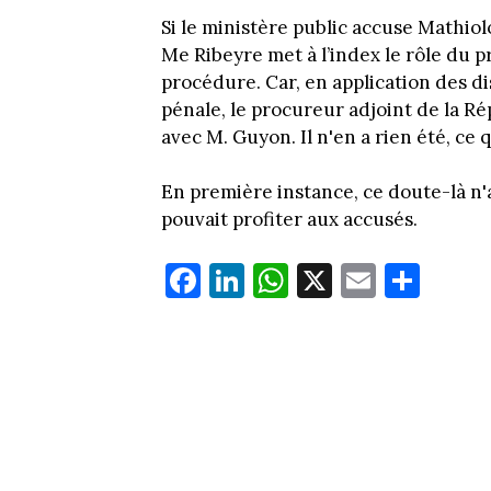
Si le ministère public accuse Mathi
Me Ribeyre met à l’index le rôle du
procédure. Car, en application des d
pénale, le procureur adjoint de la R
avec M. Guyon. Il n'en a rien été, ce 
En première instance, ce doute-là n'av
pouvait profiter aux accusés.
Fa
Li
W
X
E
Pa
ce
nk
ha
m
rt
bo
ed
ts
ail
ag
ok
In
Ap
er
p