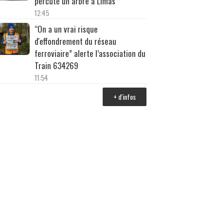
percuté un arbre à Limas
12:45
“On a un vrai risque
d'effondrement du réseau
ferroviaire” alerte l’association du
Train 634269
11:54
+ d'infos