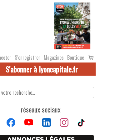
Voir
necter
S’enregistrer
Magazines
Boutique
le
S'abonner à lyoncapitale.fr
panier
réseaux sociaux