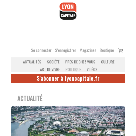
Accéder
au
contenu
Voir
Se connecter
S’enregistrer
Magazines
Boutique
le
ACTUALITÉS
SOCIÉTÉ
PRÈS DE CHEZ VOUS
CULTURE
panier
ART DE VIVRE
POLITIQUE
VIDÉOS
S'abonner à lyoncapitale.fr
ACTUALITÉ