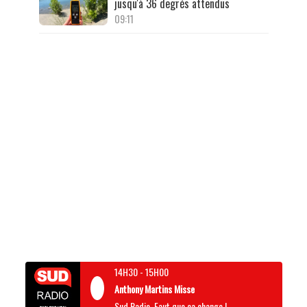
jusqu'à 36 degrés attendus
09:11
14H30
-
15H00
Anthony Martins Misse
Sud Radio, Faut que ça change !