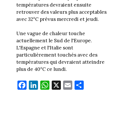
températures devraient ensuite
retrouver des valeurs plus acceptables
avec 32°C prévus mercredi et jeudi.
Une vague de chaleur touche
actuellement le Sud de l'Europe.
L'Espagne et l'Italie sont
particulièrement touchés avec des
températures qui devraient atteindre
plus de 40°C ce lundi.
Fa
Li
W
X
E
Pa
ce
nk
ha
m
rt
bo
ed
ts
ail
ag
ok
In
Ap
er
p