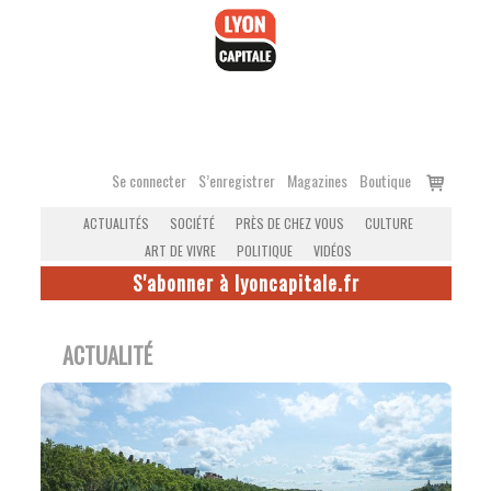
Accéder
au
contenu
Voir
Se connecter
S’enregistrer
Magazines
Boutique
le
ACTUALITÉS
SOCIÉTÉ
PRÈS DE CHEZ VOUS
CULTURE
panier
ART DE VIVRE
POLITIQUE
VIDÉOS
S'abonner à lyoncapitale.fr
ACTUALITÉ