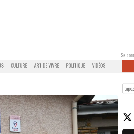
Se con
US
CULTURE
ART DE VIVRE
POLITIQUE
VIDÉOS