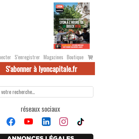
Voir
necter
S’enregistrer
Magazines
Boutique
le
S'abonner à lyoncapitale.fr
panier
réseaux sociaux