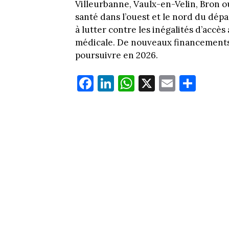
Villeurbanne, Vaulx-en-Velin, Bron o
santé dans l’ouest et le nord du dépa
à lutter contre les inégalités d’accè
médicale. De nouveaux financements
poursuivre en 2026.
Fa
Li
W
X
E
Pa
ce
nk
ha
m
rt
bo
ed
ts
ail
ag
ok
In
Ap
er
p