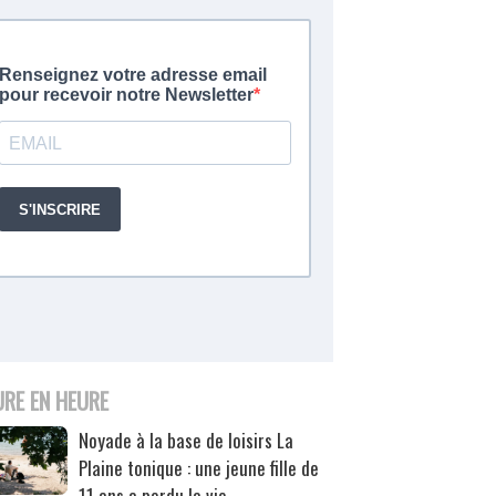
URE EN HEURE
Noyade à la base de loisirs La
Plaine tonique : une jeune fille de
11 ans a perdu la vie