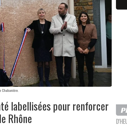
de Chabanière.
é labellisées pour renforcer
 le Rhône
D'HE