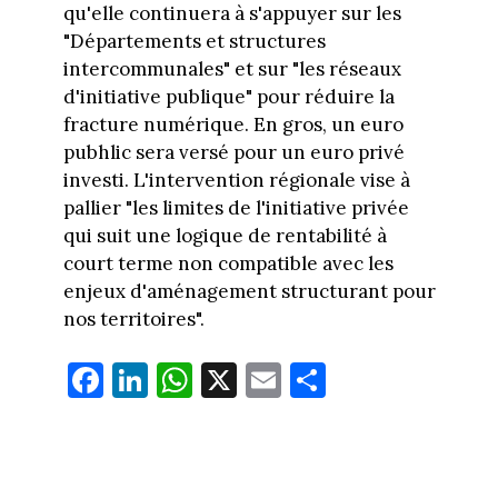
qu'elle continuera à s'appuyer sur les
"Départements et structures
intercommunales" et sur "les réseaux
d'initiative publique" pour réduire la
fracture numérique. En gros, un euro
pubhlic sera versé pour un euro privé
investi. L'intervention régionale vise à
pallier "les limites de l'initiative privée
qui suit une logique de rentabilité à
court terme non compatible avec les
enjeux d'aménagement structurant pour
nos territoires".
Fa
Li
W
X
E
Pa
ce
nk
ha
m
rt
bo
ed
ts
ail
ag
ok
In
Ap
er