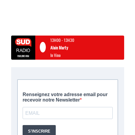
13H00
-
13H30
Alain Marty
In Vino