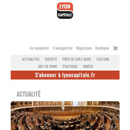
Accéder
au
contenu
Voir
Se connecter
S’enregistrer
Magazines
Boutique
le
ACTUALITÉS
SOCIÉTÉ
PRÈS DE CHEZ VOUS
CULTURE
panier
ART DE VIVRE
POLITIQUE
VIDÉOS
S'abonner à lyoncapitale.fr
ACTUALITÉ