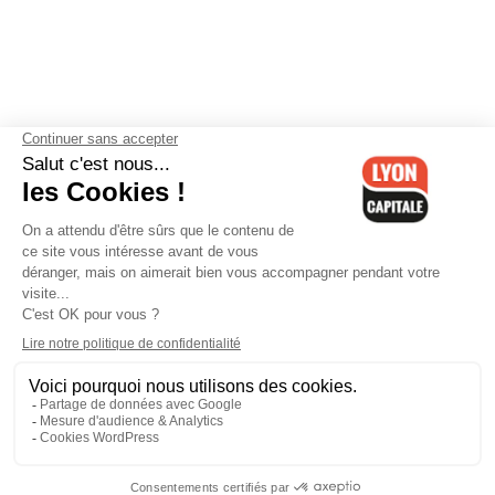
Contactez-nous
-
Mentions légales
-
CGV
-
Politique de
confidentialité
-
Gestion des cookies
-
Lyon Capitale TV
-
Archives
Lyon Capitale
Lyon Capitale - 51 avenue Maréchal Foch - CS 40091 - 69456 Lyon