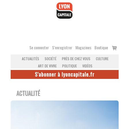
Accéder
au
contenu
Voir
Se connecter
S’enregistrer
Magazines
Boutique
le
ACTUALITÉS
SOCIÉTÉ
PRÈS DE CHEZ VOUS
CULTURE
panier
ART DE VIVRE
POLITIQUE
VIDÉOS
S'abonner à lyoncapitale.fr
ACTUALITÉ