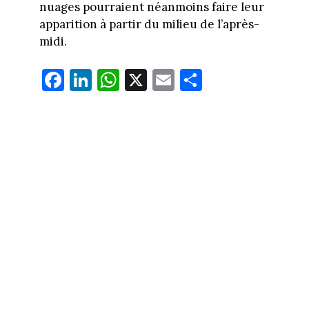
nuages pourraient néanmoins faire leur
apparition à partir du milieu de l’après-
midi.
Fa
Li
W
X
E
Pa
ce
nk
ha
m
rt
bo
ed
ts
ail
ag
ok
In
Ap
er
p