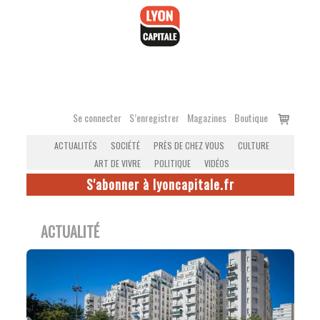
Accéder
au
contenu
Voir
Se connecter
S’enregistrer
Magazines
Boutique
le
ACTUALITÉS
SOCIÉTÉ
PRÈS DE CHEZ VOUS
CULTURE
panier
ART DE VIVRE
POLITIQUE
VIDÉOS
S'abonner à lyoncapitale.fr
ACTUALITÉ