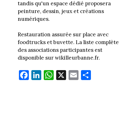
tandis qu'un espace dédié proposera
peinture, dessin, jeux et créations
numériques.
Restauration assurée sur place avec
foodtrucks et buvette. La liste complète
des associations participantes est
disponible sur wikilleurbanne.fr.
Fa
Li
W
X
E
Pa
ce
nk
ha
m
rt
bo
ed
ts
ail
ag
ok
In
Ap
er
p