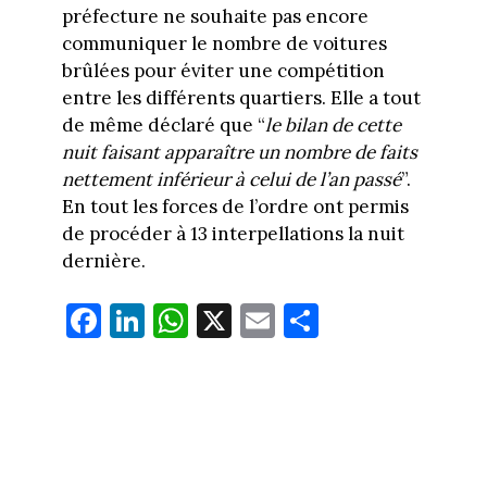
préfecture ne souhaite pas encore
communiquer le nombre de voitures
brûlées pour éviter une compétition
entre les différents quartiers. Elle a tout
de même déclaré que “
le bilan de cette
nuit faisant apparaître un nombre de faits
nettement inférieur à celui de l’an passé
”.
En tout les forces de l’ordre ont permis
de procéder à 13 interpellations la nuit
dernière.
Fa
Li
W
X
E
Pa
ce
nk
ha
m
rt
bo
ed
ts
ail
ag
ok
In
Ap
er
p