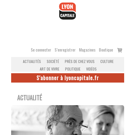
Accéder
au
contenu
Voir
Se connecter
S’enregistrer
Magazines
Boutique
le
ACTUALITÉS
SOCIÉTÉ
PRÈS DE CHEZ VOUS
CULTURE
panier
ART DE VIVRE
POLITIQUE
VIDÉOS
S'abonner à lyoncapitale.fr
ACTUALITÉ