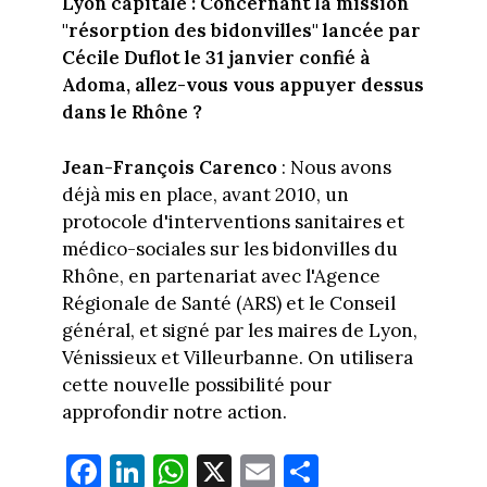
Lyon capitale :
Concernant la mission
"résorption des bidonvilles" lancée par
Cécile Duflot le 31 janvier confié à
Adoma, allez-vous vous appuyer dessus
dans le Rhône ?
Jean-François Carenco
: Nous avons
déjà mis en place, avant 2010, un
protocole d'interventions sanitaires et
médico-sociales sur les bidonvilles du
Rhône, en partenariat avec l'Agence
Régionale de Santé (ARS) et le Conseil
général, et signé par les maires de Lyon,
Vénissieux et Villeurbanne. On utilisera
cette nouvelle possibilité pour
approfondir notre action.
Fa
Li
W
X
E
Pa