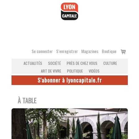
Accéder
au
contenu
Voir
Se connecter
S’enregistrer
Magazines
Boutique
le
ACTUALITÉS
SOCIÉTÉ
PRÈS DE CHEZ VOUS
CULTURE
panier
ART DE VIVRE
POLITIQUE
VIDÉOS
S'abonner à lyoncapitale.fr
À TABLE