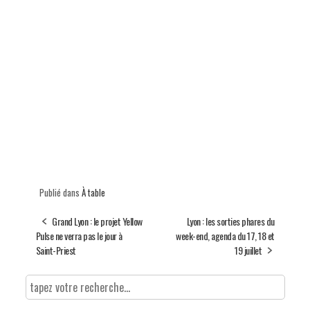
Publié dans
À table
Grand Lyon : le projet Yellow
Lyon : les sorties phares du
Pulse ne verra pas le jour à
week-end, agenda du 17, 18 et
Saint-Priest
19 juillet