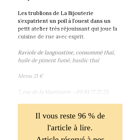
Les trublions de La Bijouterie
s’expatrient un poil à l’ouest dans un
petit atelier très réjouissant qui joue la
cuisine de rue avec esprit.
Raviole de langoustine, consommé thaï,
huile de piment fumé, basilic thaï
Menu 21 €
7, rue de la Martinière - 09 81 77 27 25
Il vous reste 96 % de
l'article à lire.
Article réservé à nos