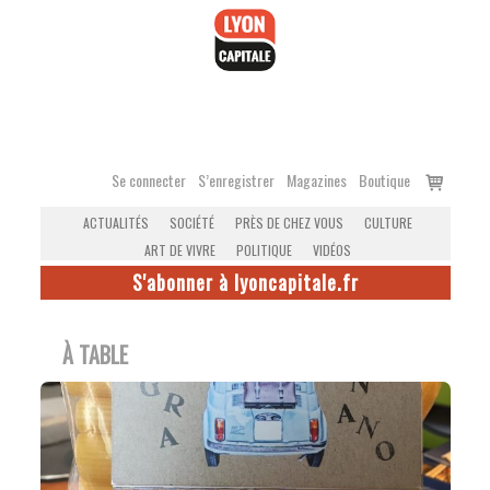
Accéder
au
contenu
Voir
Se connecter
S’enregistrer
Magazines
Boutique
le
ACTUALITÉS
SOCIÉTÉ
PRÈS DE CHEZ VOUS
CULTURE
panier
ART DE VIVRE
POLITIQUE
VIDÉOS
S'abonner à lyoncapitale.fr
À TABLE