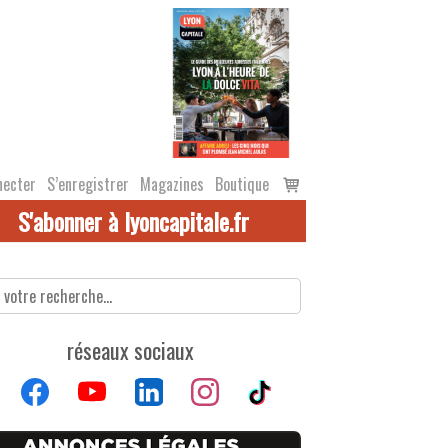
Voir
necter
S’enregistrer
Magazines
Boutique
le
S'abonner à lyoncapitale.fr
panier
réseaux sociaux