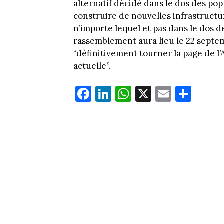
alternatif décidé dans le dos des pop
construire de nouvelles infrastructu
n’importe lequel et pas dans le dos de
rassemblement aura lieu le 22 septem
“définitivement tourner la page de l’
actuelle”.
Fa
Li
W
X
E
Pa
ce
nk
ha
m
rt
bo
ed
ts
ail
ag
ok
In
Ap
er
p