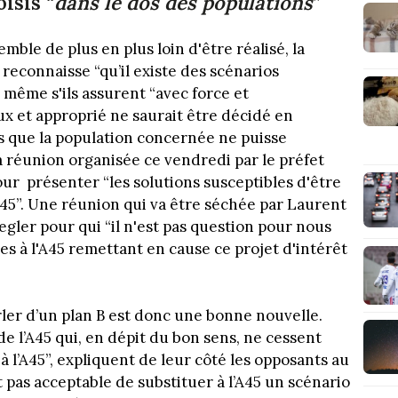
isis “
dans le dos des populations
”
mble de plus en plus loin d'être réalisé, la
t reconnaisse “qu’il existe des scénarios
”, même s'ils assurent “avec force et
x et approprié ne saurait être décidé en
ans que la population concernée ne puisse
a réunion organisée ce vendredi par le préfet
r présenter “les solutions susceptibles d'être
 45”. Une réunion qui va être séchée par Laurent
gler pour qui “il n'est pas question pour nous
s à l'A45 remettant en cause ce projet d'intérêt
ler d’un plan B est donc une bonne nouvelle.
de l’A45 qui, en dépit du bon sens, ne cessent
e à l’A45”, expliquent de leur côté les opposants au
t pas acceptable de substituer à l’A45 un scénario