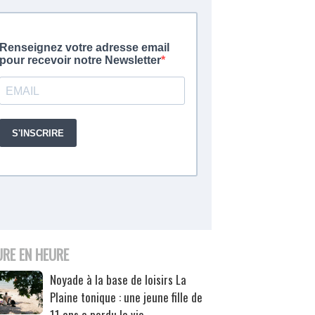
URE EN HEURE
Noyade à la base de loisirs La
Plaine tonique : une jeune fille de
11 ans a perdu la vie