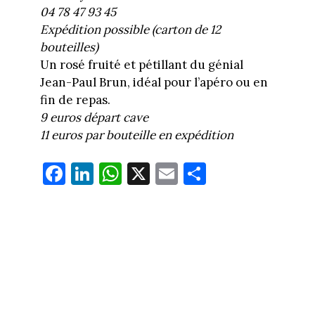
04 78 47 93 45
Expédition possible (carton de 12
bouteilles)
Un rosé fruité et pétillant du génial
Jean-Paul Brun, idéal pour l’apéro ou en
fin de repas.
9 euros départ cave
11 euros par bouteille en expédition
Fa
Li
W
X
E
Pa
ce
nk
ha
m
rt
bo
ed
ts
ail
ag
ok
In
Ap
er
p