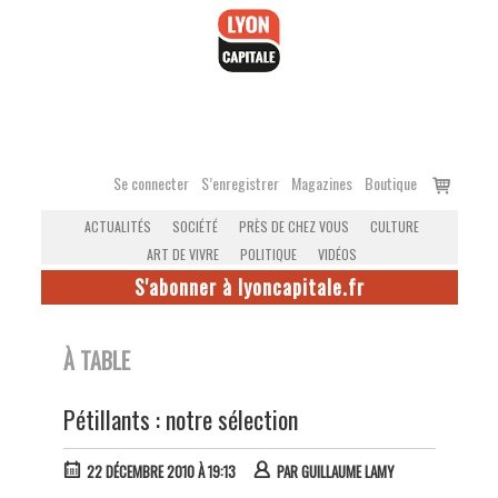
Accéder
au
contenu
Voir
Se connecter
S’enregistrer
Magazines
Boutique
le
ACTUALITÉS
SOCIÉTÉ
PRÈS DE CHEZ VOUS
CULTURE
panier
ART DE VIVRE
POLITIQUE
VIDÉOS
S'abonner à lyoncapitale.fr
À TABLE
Pétillants : notre sélection
22 DÉCEMBRE 2010 À 19:13
PAR
GUILLAUME LAMY