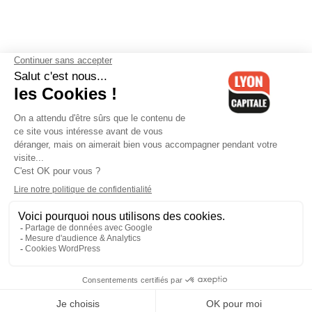
Contactez-nous
-
Mentions légales
-
CGV
-
Politique de
confidentialité
-
Gestion des cookies
-
Lyon Capitale TV
-
Archives
Lyon Capitale
Lyon Capitale - 51 avenue Maréchal Foch - CS 40091 - 69456 Lyon
Cedex 06