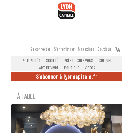
Accéder
au
contenu
Voir
Se connecter
S’enregistrer
Magazines
Boutique
le
ACTUALITÉS
SOCIÉTÉ
PRÈS DE CHEZ VOUS
CULTURE
panier
ART DE VIVRE
POLITIQUE
VIDÉOS
S'abonner à lyoncapitale.fr
À TABLE