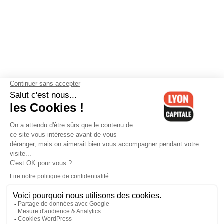
Contactez-nous
-
Mentions légales
-
CGV
-
Politique de
confidentialité
-
Gestion des cookies
-
Lyon Capitale TV
-
Archives
Lyon Capitale