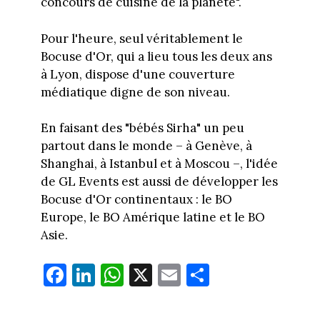
concours de cuisine de la planète".
Pour l'heure, seul véritablement le
Bocuse d'Or, qui a lieu tous les deux ans
à Lyon, dispose d'une couverture
médiatique digne de son niveau.
En faisant des "bébés Sirha" un peu
partout dans le monde – à Genève, à
Shanghai, à Istanbul et à Moscou –, l'idée
de GL Events est aussi de développer les
Bocuse d'Or continentaux : le BO
Europe, le BO Amérique latine et le BO
Asie.
Fa
Li
W
X
E
Pa
ce
nk
ha
m
rt