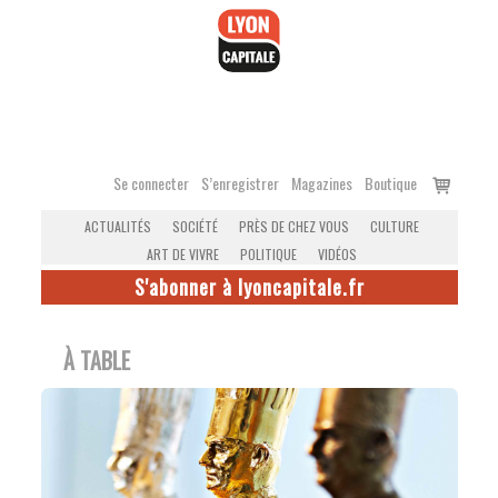
Accéder
au
contenu
Voir
Se connecter
S’enregistrer
Magazines
Boutique
le
ACTUALITÉS
SOCIÉTÉ
PRÈS DE CHEZ VOUS
CULTURE
panier
ART DE VIVRE
POLITIQUE
VIDÉOS
S'abonner à lyoncapitale.fr
À TABLE