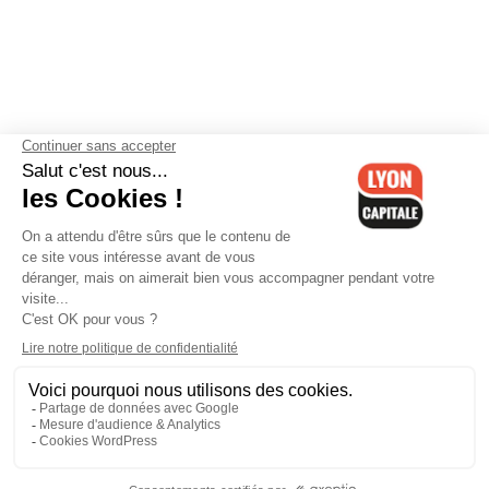
Contactez-nous
-
Mentions légales
-
CGV
-
Politique de
confidentialité
-
Gestion des cookies
-
Lyon Capitale TV
-
Archives
Lyon Capitale
Lyon Capitale - 51 avenue Maréchal Foch - CS 40091 - 69456 Lyon