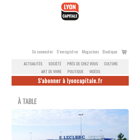
Accéder
au
contenu
Voir
Se connecter
S’enregistrer
Magazines
Boutique
le
ACTUALITÉS
SOCIÉTÉ
PRÈS DE CHEZ VOUS
CULTURE
panier
ART DE VIVRE
POLITIQUE
VIDÉOS
S'abonner à lyoncapitale.fr
À TABLE