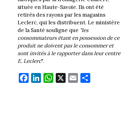
située en Haute-Savoie. Ils ont été
retirés des rayons par les magasins
Leclerc, qui les distribuent. Le ministère
de la Santé souligne que
"les
consommateurs étant en possession de ce
produit ne doivent pas le consommer et
sont invités à le rapporter dans leur centre
E. Leclerc
".
Fa
Li
W
X
E
Pa
ce
nk
ha
m
rt
bo
ed
ts
ail
ag
ok
In
Ap
er
p