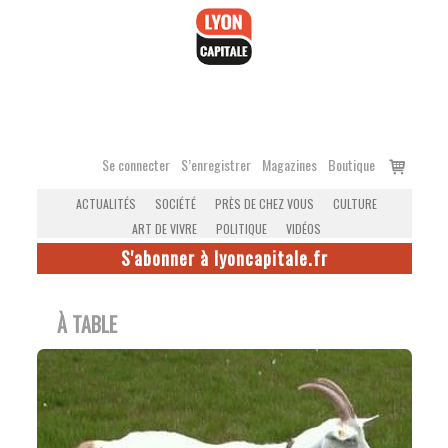
Accéder
au
contenu
Voir
Se connecter
S’enregistrer
Magazines
Boutique
le
ACTUALITÉS
SOCIÉTÉ
PRÈS DE CHEZ VOUS
CULTURE
panier
ART DE VIVRE
POLITIQUE
VIDÉOS
S'abonner à lyoncapitale.fr
À TABLE