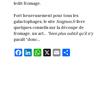
ledit fromage.
Fort heureusement pour tous les
galactophages, le site
Soignon.fr
livre
quelques conseils sur la découpe de
fromage, un art...
"bien plus subtil qu'il n'y
paraît
"
donc...
Fa
Li
W
X
E
Pa
ce
nk
ha
m
rt
bo
ed
ts
ail
ag
ok
In
Ap
er
p