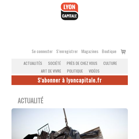
Accéder
au
contenu
Voir
Se connecter
S’enregistrer
Magazines
Boutique
le
ACTUALITÉS
SOCIÉTÉ
PRÈS DE CHEZ VOUS
CULTURE
panier
ART DE VIVRE
POLITIQUE
VIDÉOS
S'abonner à lyoncapitale.fr
ACTUALITÉ