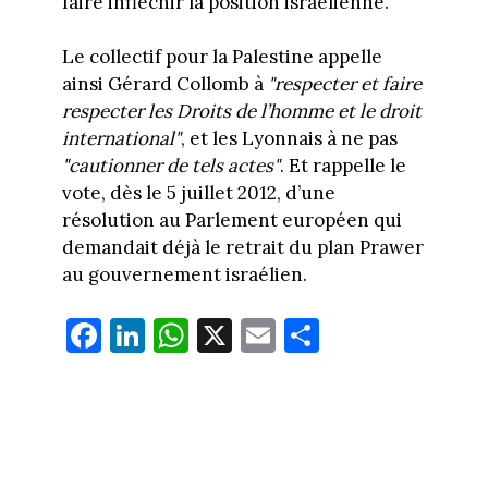
faire infléchir la position israélienne.
Le collectif pour la Palestine appelle
ainsi Gérard Collomb à
"respecter et faire
respecter les Droits de l’homme et le droit
international"
, et les Lyonnais à ne pas
"cautionner de tels actes"
. Et rappelle le
vote, dès le 5 juillet 2012, d’une
résolution au Parlement européen qui
demandait déjà le retrait du plan Prawer
au gouvernement israélien.
Fa
Li
W
X
E
Pa
ce
nk
ha
m
rt
bo
ed
ts
ail
ag
ok
In
Ap
er
p