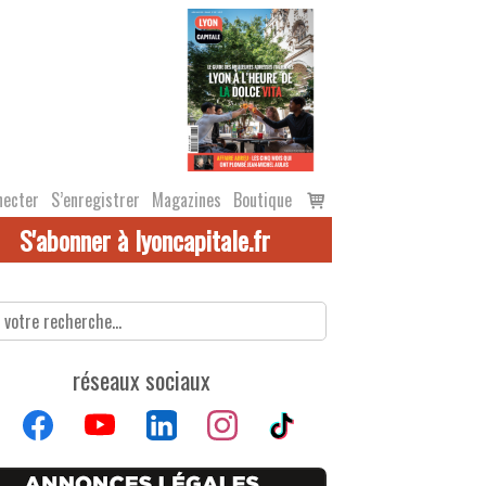
Voir
necter
S’enregistrer
Magazines
Boutique
le
S'abonner à lyoncapitale.fr
panier
réseaux sociaux