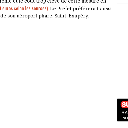
honie et le coût trop élevé de cette mesure en
 euros selon les sources)
. Le Préfet préférerait aussi
 de son aéroport phare, Saint-Exupéry.