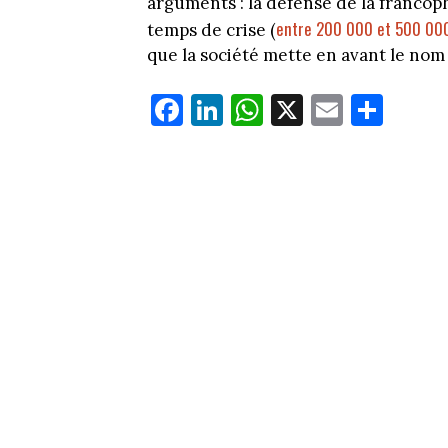
arguments : la défense de la francop
entre 200 000 et 500 000
temps de crise (
que la société mette en avant le nom
Fa
Li
W
X
E
Pa
ce
nk
ha
m
rt
bo
ed
ts
ail
ag
ok
In
Ap
er
p