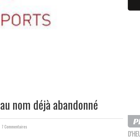
veau nom déjà abandonné
7 Commentaires
D'HE