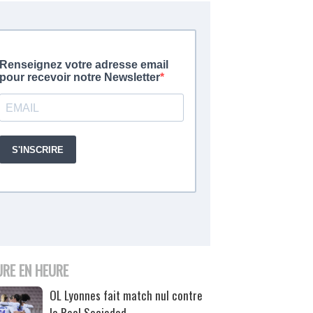
URE EN HEURE
OL Lyonnes fait match nul contre
la Real Sociedad