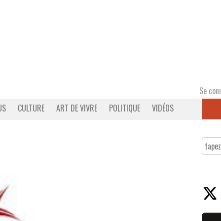
Se con
US
CULTURE
ART DE VIVRE
POLITIQUE
VIDÉOS