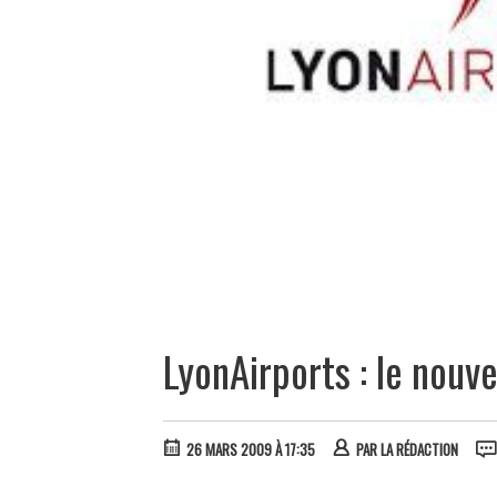
LyonAirports : le nou
26 MARS 2009 À 17:35
PAR
LA RÉDACTION