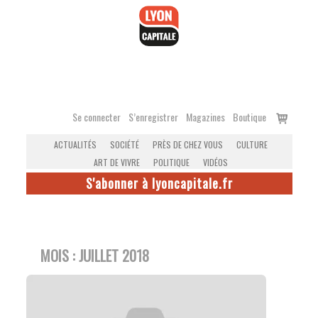
Accéder
au
contenu
Voir
Se connecter
S’enregistrer
Magazines
Boutique
le
ACTUALITÉS
SOCIÉTÉ
PRÈS DE CHEZ VOUS
CULTURE
panier
ART DE VIVRE
POLITIQUE
VIDÉOS
S'abonner à lyoncapitale.fr
MOIS :
JUILLET 2018