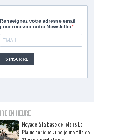
URE EN HEURE
Noyade à la base de loisirs La
Plaine tonique : une jeune fille de
11 ans a perdu la vie