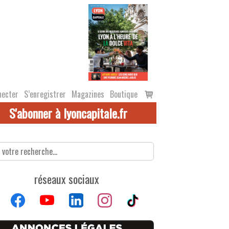
Voir
necter
S’enregistrer
Magazines
Boutique
le
S'abonner à lyoncapitale.fr
panier
réseaux sociaux