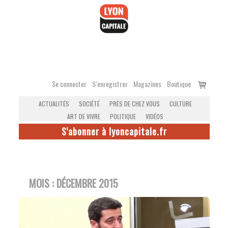
Accéder
au
contenu
Voir
Se connecter
S’enregistrer
Magazines
Boutique
le
ACTUALITÉS
SOCIÉTÉ
PRÈS DE CHEZ VOUS
CULTURE
panier
ART DE VIVRE
POLITIQUE
VIDÉOS
S'abonner à lyoncapitale.fr
MOIS :
DÉCEMBRE 2015