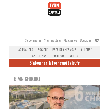
Accéder
au
contenu
Voir
Se connecter
S’enregistrer
Magazines
Boutique
le
ACTUALITÉS
SOCIÉTÉ
PRÈS DE CHEZ VOUS
CULTURE
panier
ART DE VIVRE
POLITIQUE
VIDÉOS
S'abonner à lyoncapitale.fr
6 MN CHRONO