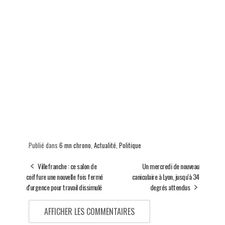
Publié dans
6 mn chrono
,
Actualité
,
Politique
Villefranche : ce salon de
Un mercredi de nouveau
coiffure une nouvelle fois fermé
caniculaire à Lyon, jusqu'à 34
d'urgence pour travail dissimulé
degrés attendus
AFFICHER LES COMMENTAIRES