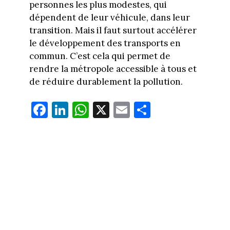
personnes les plus modestes, qui
dépendent de leur véhicule, dans leur
transition. Mais il faut surtout accélérer
le développement des transports en
commun. C’est cela qui permet de
rendre la métropole accessible à tous et
de réduire durablement la pollution.
Fa
Li
W
X
E
Pa
ce
nk
ha
m
rt
bo
ed
ts
ail
ag
ok
In
Ap
er
p