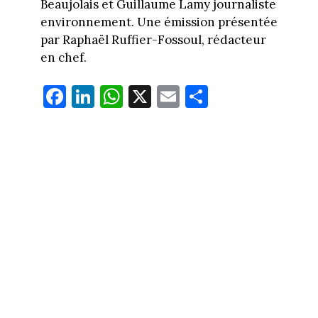
Beaujolais et Guillaume Lamy journaliste
environnement. Une émission présentée
par Raphaël Ruffier-Fossoul, rédacteur
en chef.
Fa
Li
W
X
E
Pa
ce
nk
ha
m
rt
bo
ed
ts
ail
ag
ok
In
Ap
er
p