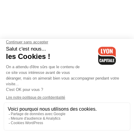
Contactez-nous
-
Mentions légales
-
CGV
-
Politique de
confidentialité
-
Gestion des cookies
-
Lyon Capitale TV
-
Archives
Lyon Capitale
Lyon Capitale - 51 avenue Maréchal Foch - CS 40091 - 69456 Lyon