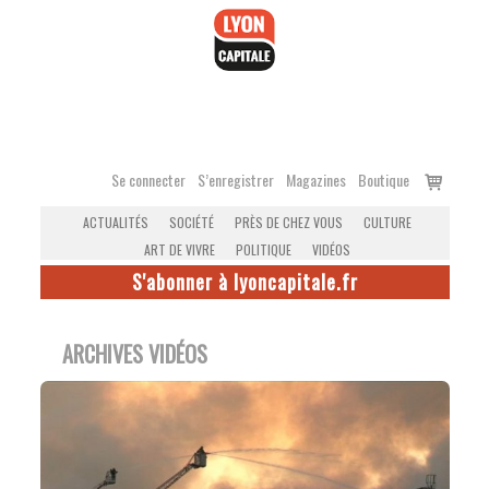
Accéder
au
contenu
Voir
Se connecter
S’enregistrer
Magazines
Boutique
le
ACTUALITÉS
SOCIÉTÉ
PRÈS DE CHEZ VOUS
CULTURE
panier
ART DE VIVRE
POLITIQUE
VIDÉOS
S'abonner à lyoncapitale.fr
ARCHIVES VIDÉOS