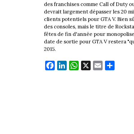
des franchises comme Call of Duty o
devrait largement dépasser les 20 mi
clients potentiels pour GTA V. Bien sûr
des consoles, mais le titre de Rockst
fêtes de fin d'année pour monopoliser 
date de sortie pour GTA V restera "qua
2015.
Fa
Li
W
X
E
Pa
ce
nk
ha
m
rt
bo
ed
ts
ail
ag
ok
In
Ap
er
p