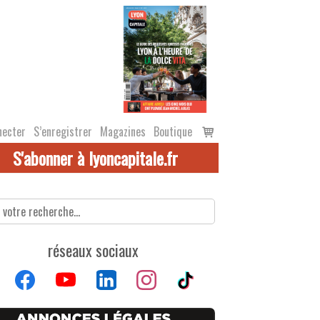
Voir
necter
S’enregistrer
Magazines
Boutique
le
S'abonner à lyoncapitale.fr
panier
réseaux sociaux