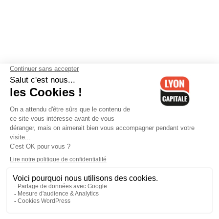
Contactez-nous
-
Mentions légales
-
CGV
-
Politique de
confidentialité
-
Gestion des cookies
-
Lyon Capitale TV
-
Archives
Lyon Capitale
Lyon Capitale - 51 avenue Maréchal Foch - CS 40091 - 69456 Lyon