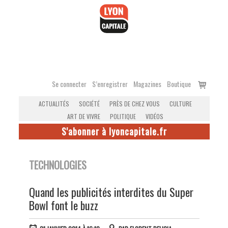
Accéder
au
contenu
Voir
Se connecter
S’enregistrer
Magazines
Boutique
le
ACTUALITÉS
SOCIÉTÉ
PRÈS DE CHEZ VOUS
CULTURE
panier
ART DE VIVRE
POLITIQUE
VIDÉOS
S'abonner à lyoncapitale.fr
TECHNOLOGIES
Quand les publicités interdites du Super
Bowl font le buzz