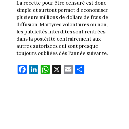
La recette pour être censuré est donc
simple et surtout permet d'économiser
plusieurs millions de dollars de frais de
diffusion. Martyres volontaires ou non,
les publicités interdites sont rentrées
dans la postérité contrairement aux
autres autorisées qui sont presque
toujours oubliées dès l'année suivante.
Fa
Li
W
X
E
Pa
ce
nk
ha
m
rt
bo
ed
ts
ail
ag
ok
In
Ap
er
p