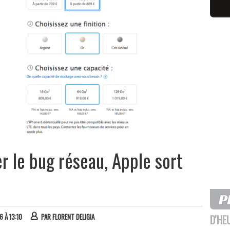
er le bug réseau, Apple sort
6 À 13:10
PAR
FLORENT DELIGIA
D'HE