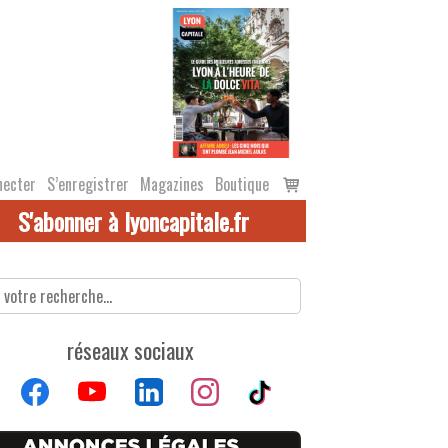
Voir
necter
S’enregistrer
Magazines
Boutique
le
S'abonner à lyoncapitale.fr
panier
réseaux sociaux