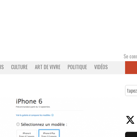
Se con
US
CULTURE
ART DE VIVRE
POLITIQUE
VIDÉOS