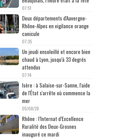
Beaujolais, l’heure était à la fête
07:51
Deux départements d'Auvergne-
Rhône-Alpes en vigilance orange
canicule
07:35
Un jeudi ensoleillé et encore bien
chaud à Lyon, jusqu'à 33 degrés
attendus
07:14
Isère : à Salaise-sur-Sanne, l'aide
de l'État s'arrête où commence la
mer
05/08/26
Rhône : l’Internat d’Excellence
Ruralité des Deux-Grosnes
inauguré ce mardi