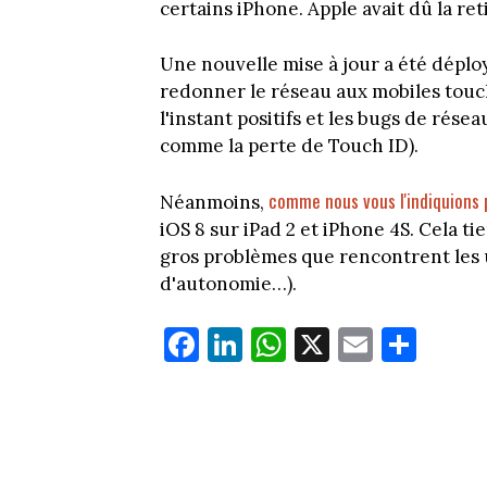
certains iPhone. Apple avait dû la re
Une nouvelle mise à jour a été déplo
redonner le réseau aux mobiles touch
l'instant positifs et les bugs de rése
comme la perte de Touch ID).
comme nous vous l'indiquion
Néanmoins,
iOS 8 sur iPad 2 et iPhone 4S. Cela ti
gros problèmes que rencontrent les u
d'autonomie…).
Fa
Li
W
X
E
Pa
ce
nk
ha
m
rt
bo
ed
ts
ail
ag
ok
In
Ap
er
p