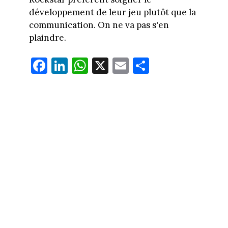
développement de leur jeu plutôt que la
communication. On ne va pas s'en
plaindre.
Fa
Li
W
X
E
Pa
ce
nk
ha
m
rt
bo
ed
ts
ail
ag
ok
In
Ap
er
p