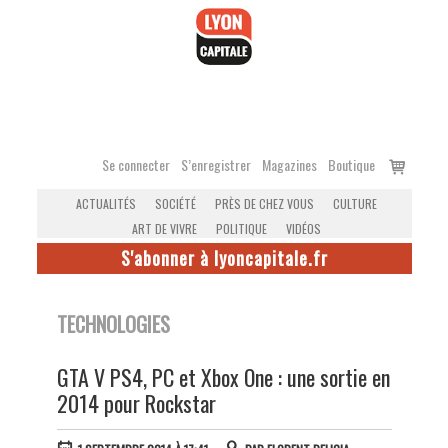
Accéder
au
contenu
Voir
Se connecter
S’enregistrer
Magazines
Boutique
le
ACTUALITÉS
SOCIÉTÉ
PRÈS DE CHEZ VOUS
CULTURE
panier
ART DE VIVRE
POLITIQUE
VIDÉOS
S'abonner à lyoncapitale.fr
TECHNOLOGIES
GTA V PS4, PC et Xbox One : une sortie en
2014 pour Rockstar