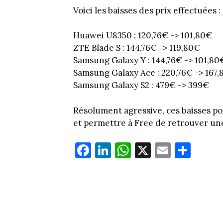
Voici les baisses des prix effectuées :
Huawei U8350 : 120,76€ -> 101,80€
ZTE Blade S : 144,76€ -> 119,80€
Samsung Galaxy Y : 144,76€ -> 101,80
Samsung Galaxy Ace : 220,76€ -> 167
Samsung Galaxy S2 : 479€ -> 399€
Résolument agressive, ces baisses po
et permettre à Free de retrouver un
Fa
Li
W
X
E
Pa
ce
nk
ha
m
rt
bo
ed
ts
ail
ag
ok
In
Ap
er
p