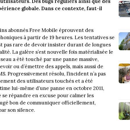
utilisateurs. Des bugs réguliers ainsi que des
rience globale. Dans ce contexte, faut-il
ains abonnés Free Mobile éprouvent des
phoniques à partir de 19 heures. Les tentatives se
est pas rare de devoir insister durant de longues
ité. La galère s’est nouvelle fois matérialisée le
réseau a été touché par une panne massive,
voir ou d’émettre des appels, mais aussi de
MS. Progressivement résolu, l’incident n’a pas
ment des utilisateurs touchés et a été
ctime lui-même d’une panne en octobre 2011,
e se répandre en excuse pour calmer les
s jugé bon de communiquer officiellement,
par son silence.