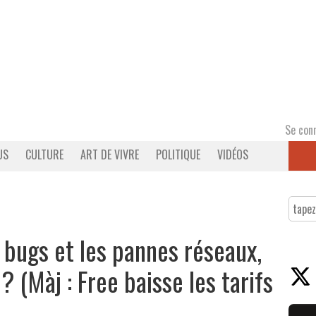
Se con
US
CULTURE
ART DE VIVRE
POLITIQUE
VIDÉOS
s bugs et les pannes réseaux,
 ? (Màj : Free baisse les tarifs