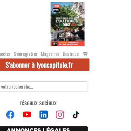
Voir
necter
S’enregistrer
Magazines
Boutique
le
S'abonner à lyoncapitale.fr
panier
réseaux sociaux