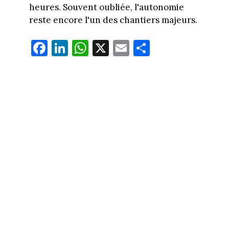
heures. Souvent oubliée, l'autonomie
reste encore l'un des chantiers majeurs.
Fa
Li
W
X
E
Pa
ce
nk
ha
m
rt
bo
ed
ts
ail
ag
ok
In
Ap
er
p