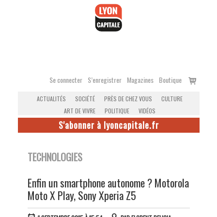
Accéder
au
contenu
Voir
Se connecter
S’enregistrer
Magazines
Boutique
le
ACTUALITÉS
SOCIÉTÉ
PRÈS DE CHEZ VOUS
CULTURE
panier
ART DE VIVRE
POLITIQUE
VIDÉOS
S'abonner à lyoncapitale.fr
TECHNOLOGIES
Enfin un smartphone autonome ? Motorola
Moto X Play, Sony Xperia Z5