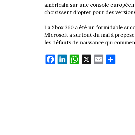
américain sur une console européenn
choisissent d'opter pour des versions
La Xbox 360 a été un formidable suc
Microsoft a surtout du mal à propose
les défauts de naissance qui commen
Fa
Li
W
X
E
Pa
ce
nk
ha
m
rt
bo
ed
ts
ail
ag
ok
In
Ap
er
p