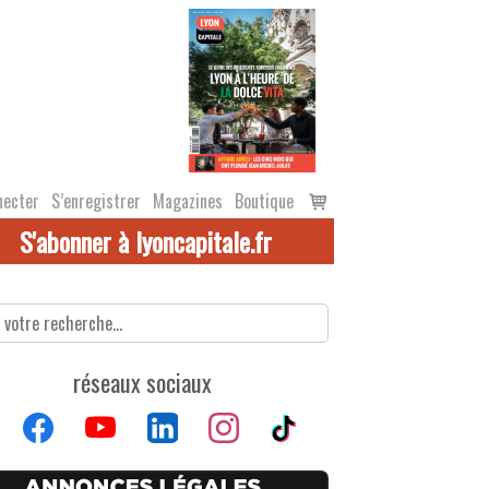
Voir
necter
S’enregistrer
Magazines
Boutique
le
S'abonner à lyoncapitale.fr
panier
réseaux sociaux