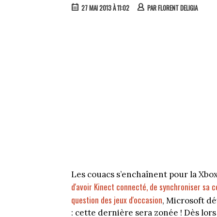
27 MAI 2013 À 11:02
PAR
FLORENT DELIGIA
Les couacs s’enchaînent pour la Xbo
d'avoir Kinect connecté, de synchroniser sa co
question des jeux d'occasion
, Microsoft d
: cette dernière sera zonée ! Dès lor