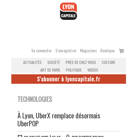
Accéder
au
contenu
Voir
Se connecter
S’enregistrer
Magazines
Boutique
le
ACTUALITÉS
SOCIÉTÉ
PRÈS DE CHEZ VOUS
CULTURE
panier
ART DE VIVRE
POLITIQUE
VIDÉOS
S'abonner à lyoncapitale.fr
TECHNOLOGIES
À Lyon, UberX remplace désormais
UberPOP