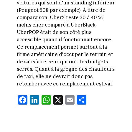
voitures qui sont d'un standing inférieur
(Peugeot 508 par exemple). À titre de
comparaison, UberX reste 30 à 40 %
moins cher comparé à UberBlack.
UberPOP était de son côté plus
accessible quand il fonctionnait encore.
Ce remplacement permet surtout à la
firme américaine d'occuper le terrain et
de satisfaire ceux qui ont des budgets
serrés. Quant à la grogne des chauffeurs
de taxi, elle ne devrait donc pas
retomber avec ce remplacement estival.
Fa
Li
W
X
E
Pa
ce
nk
ha
m
rt
bo
ed
ts
ail
ag
ok
In
Ap
er