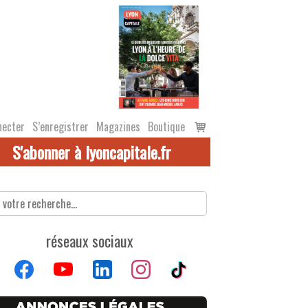
Voir
necter
S’enregistrer
Magazines
Boutique
le
S'abonner à lyoncapitale.fr
panier
réseaux sociaux