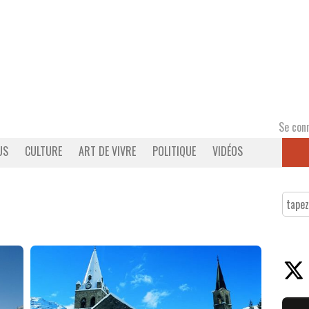
Se con
US
CULTURE
ART DE VIVRE
POLITIQUE
VIDÉOS