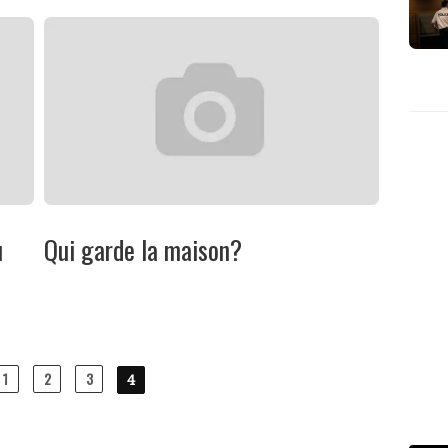
u
Qui garde la maison?
1
2
3
4