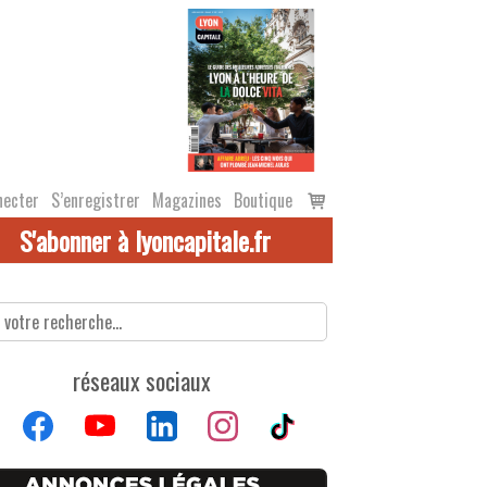
Voir
necter
S’enregistrer
Magazines
Boutique
le
S'abonner à lyoncapitale.fr
panier
réseaux sociaux