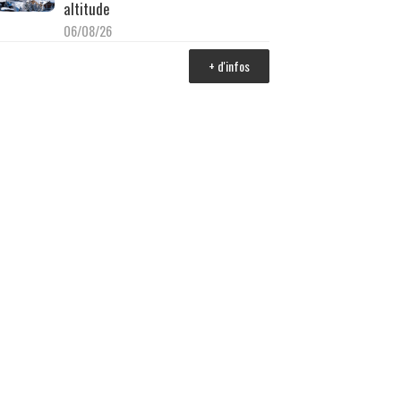
altitude
06/08/26
+ d'infos