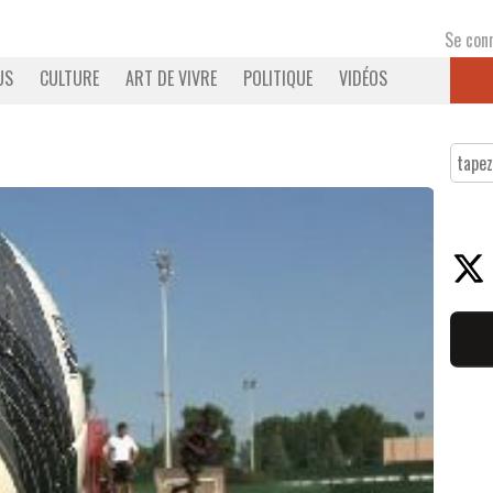
Se con
US
CULTURE
ART DE VIVRE
POLITIQUE
VIDÉOS