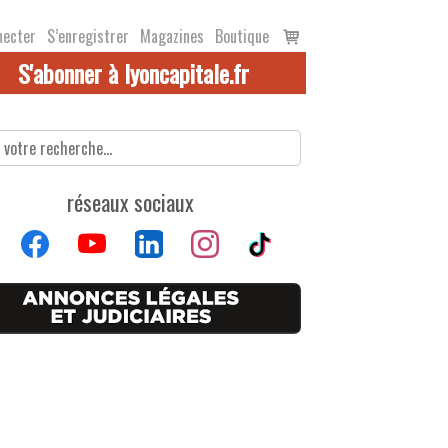
Voir
necter
S’enregistrer
Magazines
Boutique
le
S'abonner à lyoncapitale.fr
panier
réseaux sociaux