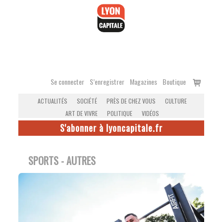
Accéder
au
contenu
Voir
Se connecter
S’enregistrer
Magazines
Boutique
le
ACTUALITÉS
SOCIÉTÉ
PRÈS DE CHEZ VOUS
CULTURE
panier
ART DE VIVRE
POLITIQUE
VIDÉOS
S'abonner à lyoncapitale.fr
SPORTS - AUTRES